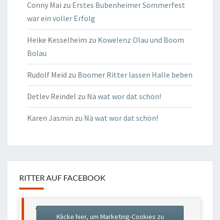
Conny Mai
zu
Erstes Bubenheimer Sommerfest
war ein voller Erfolg
Heike Kesselheim
zu
Kowelenz Olau und Boom
Bolau
Rudolf Meid
zu
Boomer Ritter lassen Halle beben
Detlev Reindel
zu
Nä wat wor dat schön!
Karen Jasmin
zu
Nä wat wor dat schön!
RITTER AUF FACEBOOK
“Boomer Ritter” Brauchtums- und
Klicke hier, um Marketing-Cookies zu