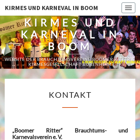
KIRMES UND KARNEVAL IN BOOM
Togg
navig
KIRMES UND
KARNEVAL IN
BOOM
WEBSITE DER BRAUCHTUMSVEREINE BOOMER RITTER &
KIRMESGESELLSCHAFT BUBENHEIM
K
KONTAKT
O
N
T
A
„Boomer Ritter“ Brauchtums- und
K
Karnevalsverein e. V.
T