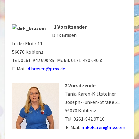
.
.
.
1.Vorsitzender
Dirk Brasen
In der Flötz 11
56070 Koblenz
Tel. 0261-942 990 85 Mobil: 0171-480 040 8
E-Mail:
d.brasen@gmx.de
.
2.Vorsitzende
Tanja Karen-Kittsteiner
Joseph-Funken-Straße 21
56070 Koblenz
Tel. 0261-942 97 10
E-Mail:
mikekaren@me.com