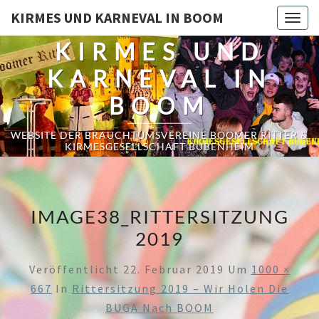
KIRMES UND KARNEVAL IN BOOM
Togg
navig
KIRMES UND
KARNEVAL IN
BOOM
WEBSITE DER BRAUCHTUMSVEREINE BOOMER RITTER &
KIRMESGESELLSCHAFT BUBENHEIM
IMAGE38_RITTERSITZUNG
2019
Veröffentlicht
22. Februar 2019
Um
1000 ×
667
In
Rittersitzung 2019 – Wir Holen Die
BUGA Nach BOOM