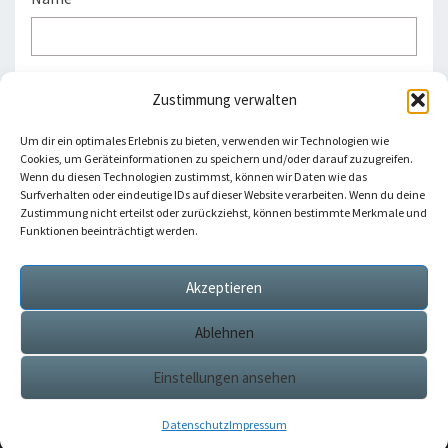
E-Mail-Adresse
*
Zustimmung verwalten
Um dir ein optimales Erlebnis zu bieten, verwenden wir Technologien wie
Cookies, um Geräteinformationen zu speichern und/oder darauf zuzugreifen.
Wenn du diesen Technologien zustimmst, können wir Daten wie das
Website
Surfverhalten oder eindeutige IDs auf dieser Website verarbeiten. Wenn du deine
Zustimmung nicht erteilst oder zurückziehst, können bestimmte Merkmale und
Funktionen beeinträchtigt werden.
Akzeptieren
Ablehnen
Einstellungen ansehen
© 2026
|
Stolz präsentiert von
WordPress
|
Theme:
Nisarg
Datenschutz
Impressum