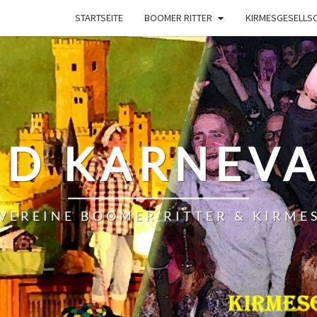
STARTSEITE
BOOMER RITTER
KIRMESGESELLSC
ND KARNEVA
VEREINE BOOMER RITTER & KIRME