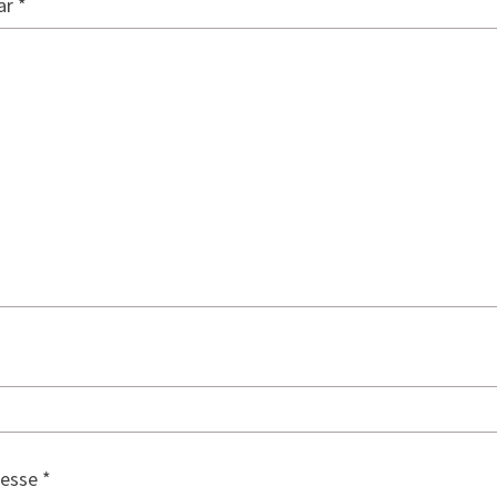
ar
*
resse
*