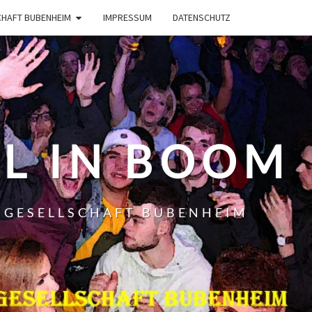
HAFT BUBENHEIM
IMPRESSUM
DATENSCHUTZ
L IN BOOM
SGESELLSCHAFT BUBENHEIM