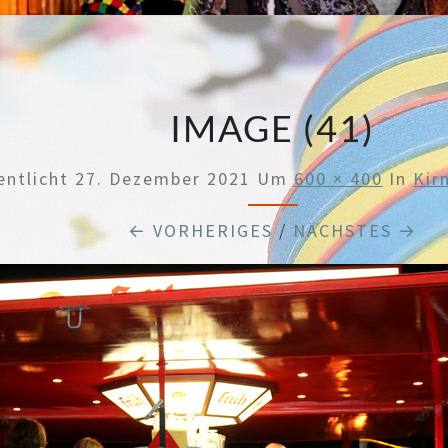
IMAGE (41)
entlicht
27. Dezember 2021
Um
600 × 400
In
Kir
← VORHERIGES
/
NÄCHSTES →